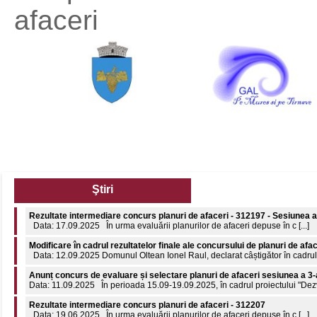
afaceri
Ştiri
Modificare în cadrul rezultatelor finale ale concursului de planuri de afa
Data: 12.09.2025 Domunul Oltean Ionel Raul, declarat câștigător în cadrul c
Anunț concurs de evaluare și selectare planuri de afaceri sesiunea a 3-
Data: 11.09.2025 În perioada 15.09-19.09.2025, în cadrul proiectului "Dezvol
Rezultate intermediare concurs planuri de afaceri - 312207
Data: 19.06.2025 În urma evaluării planurilor de afaceri depuse în c [...]
Comunicat de presă: 8 aprilie 2026 - Ziua internațională a Romilor
8 aprilie 2026 - Ziua Internațională a Romilor 55 de ani de la declararea nați