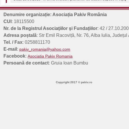
Rezultate finale concurs planuri de afaceri - 312197 - Sesiunea a 3-a
Data: 18.09.2025 În urma evaluării planurilor de afaceri depuse în c [...]
Denumire organizație: Asociația Pakiv România
Rezultate intermediare concurs planuri de afaceri - 312197 - Sesiunea a
CUI
: 18115500
Data: 17.09.2025 În urma evaluării planurilor de afaceri depuse în c [...]
Nr. de la Registrul Asociaţiilor şi Fundaţiilor
: 42 / 27.10.200
Adresa poștală
: Str Emil Racoviță, Nr. 76, Alba Iulia, Județul
Tel. / Fax
: 0258811170
E-mail
:
pakiv_romania@yahoo.com
Facebook
:
Asociatia Pakiv Romania
Persoană de contact
: Gruia Ioan Bumbu
Copyright 2017 © pakiv.ro