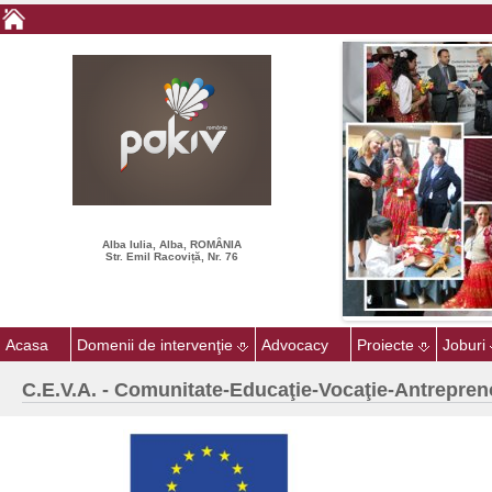
Alba Iulia, Alba, ROMÂNIA
Str. Emil Racoviță, Nr. 76
Acasa
Domenii de intervenţie
Advocacy
Proiecte
Joburi
C.E.V.A. - Comunitate-Educaţie-Vocaţie-Antrepren