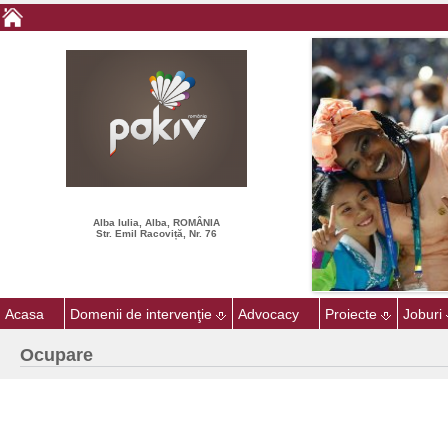
Alba Iulia, Alba, ROMÂNIA
Str. Emil Racoviță, Nr. 76
Acasa
Domenii de intervenţie
Advocacy
Proiecte
Joburi
Ocupare