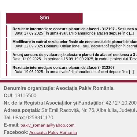
Ştiri
Rezultate intermediare concurs planuri de afaceri - 312197 - Sesiunea a
Data: 17.09.2025 În urma evaluării planurilor de afaceri depuse în c [...]
Modificare în cadrul rezultatelor finale ale concursului de planuri de afa
Data: 12.09.2025 Domunul Oltean Ionel Raul, declarat câștigător în cadrul c
Anunț concurs de evaluare și selectare planuri de afaceri sesiunea a 3-
Data: 11.09.2025 În perioada 15.09-19.09.2025, în cadrul proiectului "Dezvol
Rezultate intermediare concurs planuri de afaceri - 312207
Data: 19.06.2025 În urma evaluării planurilor de afaceri depuse în c [...]
Comunicat de presă: 8 aprilie 2026 - Ziua internațională a Romilor
8 aprilie 2026 - Ziua Internațională a Romilor 55 de ani de la declararea nați
Denumire organizație: Asociația Pakiv România
Rezultate finale concurs planuri de afaceri - 312197 - Sesiunea a 3-a
CUI
: 18115500
Data: 18.09.2025 În urma evaluării planurilor de afaceri depuse în c [...]
Nr. de la Registrul Asociaţiilor şi Fundaţiilor
: 42 / 27.10.200
Adresa poștală
: Str Emil Racoviță, Nr. 76, Alba Iulia, Județul
Tel. / Fax
: 0258811170
E-mail
:
pakiv_romania@yahoo.com
Facebook
:
Asociatia Pakiv Romania